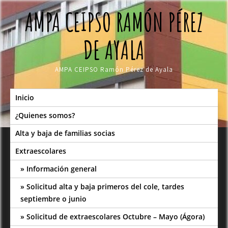
Skip
AMPA CEIPSO RAMÓN PÉREZ
to
content
DE AYALA
AMPA CEIPSO Ramón Pérez de Ayala
Inicio
¿Quienes somos?
Alta y baja de familias socias
Extraescolares
Información general
Solicitud alta y baja primeros del cole, tardes
septiembre o junio
Solicitud de extraescolares Octubre – Mayo (Ágora)