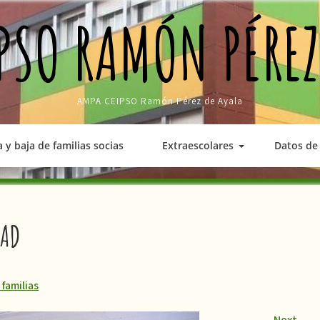
PSO RAMÓN PÉREZ
AMPA CEIPSO Ramón Pérez de Ayala
a y baja de familias socias
Extraescolares
Datos de 
DAD
familias
Next
→