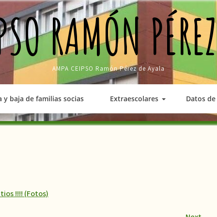
PSO RAMÓN PÉREZ
AMPA CEIPSO Ramón Pérez de Ayala
a y baja de familias socias
Extraescolares
Datos de 
os !!!! (Fotos)
Next
→