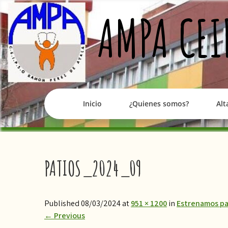
Skip
AMPA CEI
to
content
Inicio
¿Quienes somos?
Alt
PATIOS_2024_09
Published 08/03/2024 at
951 × 1200
in
Estrenamos pati
←
Previous