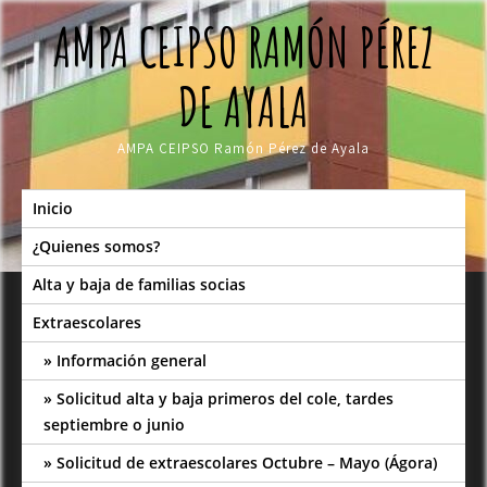
Skip
AMPA CEIPSO RAMÓN PÉREZ
to
content
DE AYALA
AMPA CEIPSO Ramón Pérez de Ayala
Inicio
¿Quienes somos?
Alta y baja de familias socias
Extraescolares
Información general
Solicitud alta y baja primeros del cole, tardes
septiembre o junio
Solicitud de extraescolares Octubre – Mayo (Ágora)