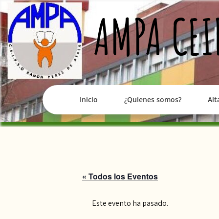
Skip
AMPA CEI
to
content
Inicio
¿Quienes somos?
Alt
« Todos los Eventos
Este evento ha pasado.