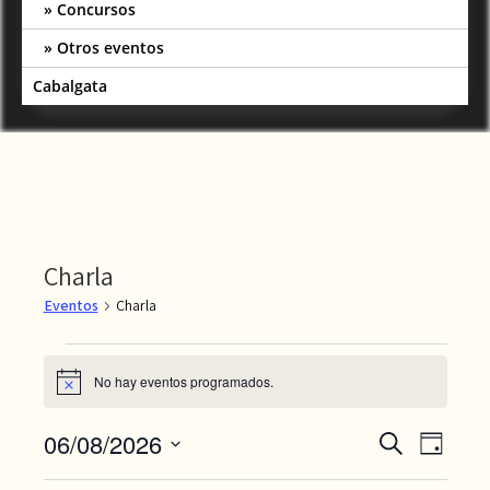
Concursos
Otros eventos
Cabalgata
Charla
Eventos
Charla
Eventos
No hay eventos programados.
A
en
v
i
06/08/2026
N
N
06/08/2026
B
s
D
o
u
a
S
a
í
s