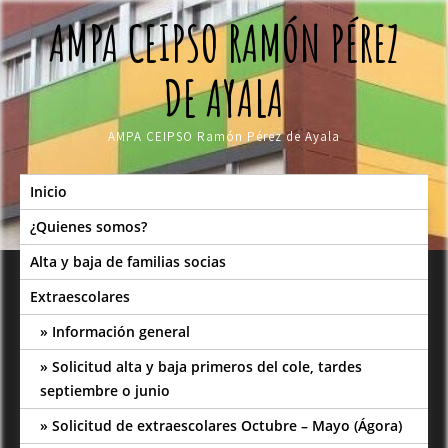
Skip
AMPA CEIPSO RAMÓN PÉREZ
to
content
DE AYALA
AMPA CEIPSO Ramón Pérez de Ayala
Inicio
¿Quienes somos?
Alta y baja de familias socias
Extraescolares
Información general
Solicitud alta y baja primeros del cole, tardes
septiembre o junio
Solicitud de extraescolares Octubre – Mayo (Ágora)