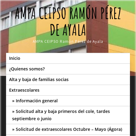
Skip
AMPA CEIPSO RAMÓN PÉREZ
to
content
DE AYALA
AMPA CEIPSO Ramón Pérez de Ayala
Inicio
¿Quienes somos?
Alta y baja de familias socias
Extraescolares
Información general
Solicitud alta y baja primeros del cole, tardes
septiembre o junio
Solicitud de extraescolares Octubre – Mayo (Ágora)