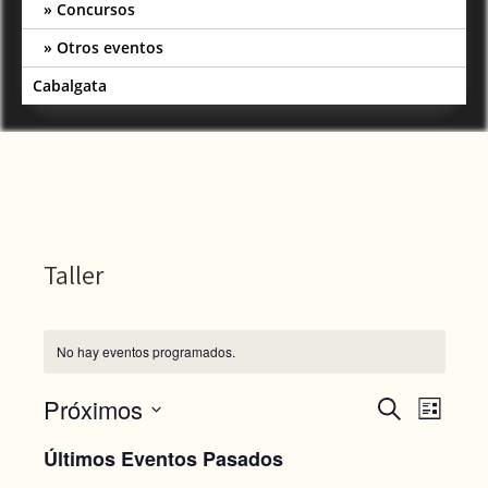
Concursos
Otros eventos
Cabalgata
Taller
No hay eventos programados.
N
N
Próximos
B
L
u
a
S
a
i
s
Últimos Eventos Pasados
e
s
v
c
t