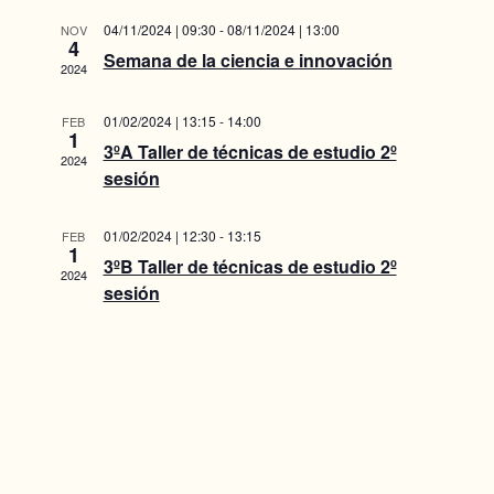
v
l
a
e
a
e
04/11/2024 | 09:30
-
08/11/2024 | 13:00
NOV
e
r
4
c
g
Semana de la ciencia e innovación
2024
g
c
a
i
a
01/02/2024 | 13:15
-
14:00
FEB
c
o
1
3ºA Taller de técnicas de estudio 2º
c
n
2024
i
sesión
a
i
ó
l
01/02/2024 | 12:30
-
13:15
ó
FEB
n
a
1
3ºB Taller de técnicas de estudio 2º
f
d
2024
n
sesión
e
e
d
c
h
v
e
a
i
.
b
s
ú
t