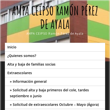
Skip
AMPA CEIPSO RAMÓN PÉREZ
to
content
DE AYALA
AMPA CEIPSO Ramón Pérez de Ayala
Inicio
¿Quienes somos?
Alta y baja de familias socias
Extraescolares
Información general
Solicitud alta y baja primeros del cole, tardes
septiembre o junio
Solicitud de extraescolares Octubre – Mayo (Ágora)