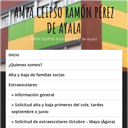
Skip
AMPA CEIPSO RAMÓN PÉREZ
to
content
DE AYALA
AMPA CEIPSO Ramón Pérez de Ayala
Inicio
¿Quienes somos?
Alta y baja de familias socias
Extraescolares
Información general
Solicitud alta y baja primeros del cole, tardes
septiembre o junio
Solicitud de extraescolares Octubre – Mayo (Ágora)