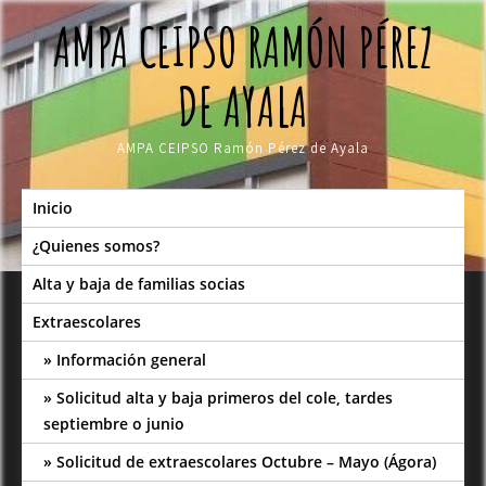
Skip
AMPA CEIPSO RAMÓN PÉREZ
to
content
DE AYALA
AMPA CEIPSO Ramón Pérez de Ayala
Inicio
¿Quienes somos?
Alta y baja de familias socias
Extraescolares
Información general
Solicitud alta y baja primeros del cole, tardes
septiembre o junio
Solicitud de extraescolares Octubre – Mayo (Ágora)