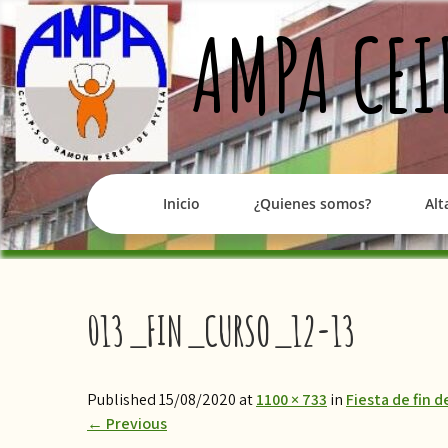
Skip
AMPA CEI
to
content
Inicio
¿Quienes somos?
Alt
013_FIN_CURSO_12-13
Published 15/08/2020 at
1100 × 733
in
Fiesta de fin 
←
Previous