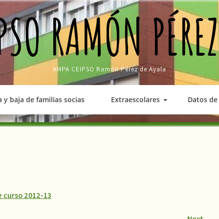
PSO RAMÓN PÉREZ
AMPA CEIPSO Ramón Pérez de Ayala
a y baja de familias socias
Extraescolares
Datos de 
de curso 2012-13
Next
→