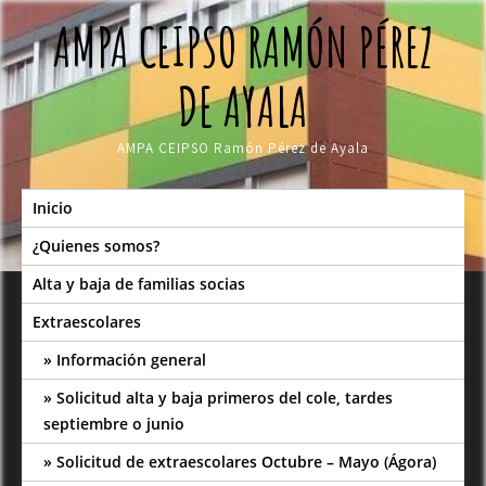
Skip
AMPA CEIPSO RAMÓN PÉREZ
to
content
DE AYALA
AMPA CEIPSO Ramón Pérez de Ayala
Inicio
¿Quienes somos?
Alta y baja de familias socias
Extraescolares
Información general
Solicitud alta y baja primeros del cole, tardes
septiembre o junio
Solicitud de extraescolares Octubre – Mayo (Ágora)