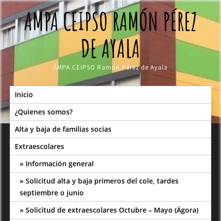
Skip
AMPA CEIPSO RAMÓN PÉREZ
to
content
DE AYALA
AMPA CEIPSO Ramón Pérez de Ayala
Inicio
¿Quienes somos?
Alta y baja de familias socias
Extraescolares
Información general
Solicitud alta y baja primeros del cole, tardes
septiembre o junio
Solicitud de extraescolares Octubre – Mayo (Ágora)