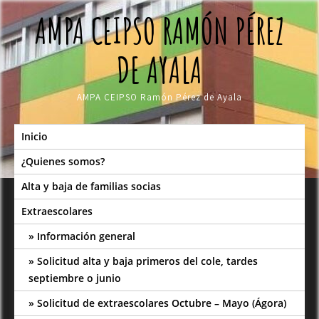
Skip
AMPA CEIPSO RAMÓN PÉREZ
to
content
DE AYALA
AMPA CEIPSO Ramón Pérez de Ayala
Inicio
¿Quienes somos?
Alta y baja de familias socias
Extraescolares
Información general
Solicitud alta y baja primeros del cole, tardes
septiembre o junio
Solicitud de extraescolares Octubre – Mayo (Ágora)