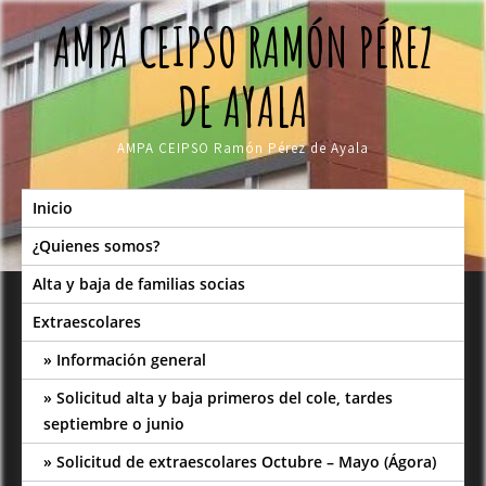
Skip
AMPA CEIPSO RAMÓN PÉREZ
to
content
DE AYALA
AMPA CEIPSO Ramón Pérez de Ayala
Inicio
¿Quienes somos?
Alta y baja de familias socias
Extraescolares
Información general
Solicitud alta y baja primeros del cole, tardes
septiembre o junio
Solicitud de extraescolares Octubre – Mayo (Ágora)