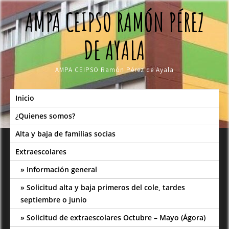
Skip
AMPA CEIPSO RAMÓN PÉREZ
to
content
DE AYALA
AMPA CEIPSO Ramón Pérez de Ayala
Inicio
¿Quienes somos?
Alta y baja de familias socias
Extraescolares
Información general
Solicitud alta y baja primeros del cole, tardes
septiembre o junio
Solicitud de extraescolares Octubre – Mayo (Ágora)