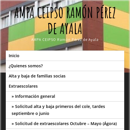
Skip
AMPA CEIPSO RAMÓN PÉREZ
to
content
DE AYALA
AMPA CEIPSO Ramón Pérez de Ayala
Inicio
¿Quienes somos?
Alta y baja de familias socias
Extraescolares
Información general
Solicitud alta y baja primeros del cole, tardes
septiembre o junio
Solicitud de extraescolares Octubre – Mayo (Ágora)