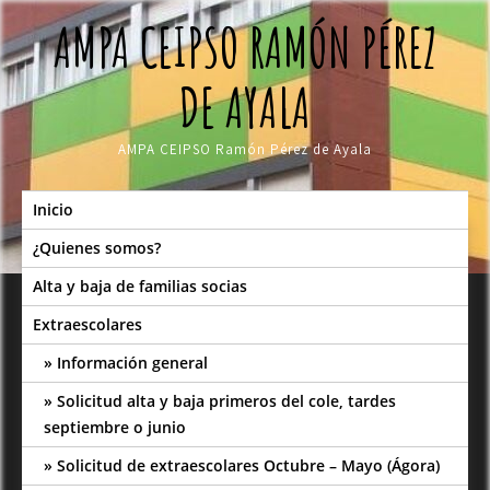
Skip
AMPA CEIPSO RAMÓN PÉREZ
to
content
DE AYALA
AMPA CEIPSO Ramón Pérez de Ayala
Inicio
¿Quienes somos?
Alta y baja de familias socias
Extraescolares
Información general
Solicitud alta y baja primeros del cole, tardes
septiembre o junio
Solicitud de extraescolares Octubre – Mayo (Ágora)