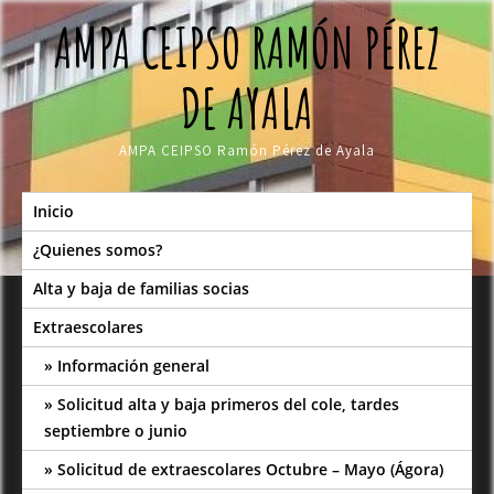
Skip
AMPA CEIPSO RAMÓN PÉREZ
to
content
DE AYALA
AMPA CEIPSO Ramón Pérez de Ayala
Inicio
¿Quienes somos?
Alta y baja de familias socias
Extraescolares
Información general
Solicitud alta y baja primeros del cole, tardes
septiembre o junio
Solicitud de extraescolares Octubre – Mayo (Ágora)