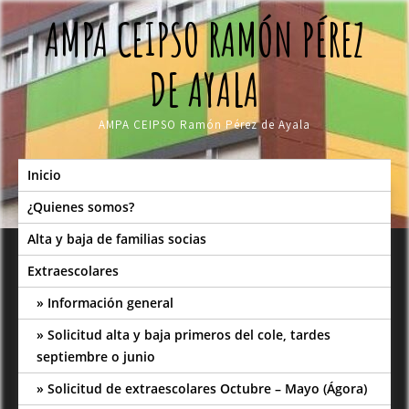
Skip
AMPA CEIPSO RAMÓN PÉREZ
to
content
DE AYALA
AMPA CEIPSO Ramón Pérez de Ayala
Inicio
¿Quienes somos?
Alta y baja de familias socias
Extraescolares
Información general
Solicitud alta y baja primeros del cole, tardes
septiembre o junio
Solicitud de extraescolares Octubre – Mayo (Ágora)