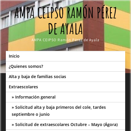
Skip
AMPA CEIPSO RAMÓN PÉREZ
to
content
DE AYALA
AMPA CEIPSO Ramón Pérez de Ayala
Inicio
¿Quienes somos?
Alta y baja de familias socias
Extraescolares
Información general
Solicitud alta y baja primeros del cole, tardes
septiembre o junio
Solicitud de extraescolares Octubre – Mayo (Ágora)