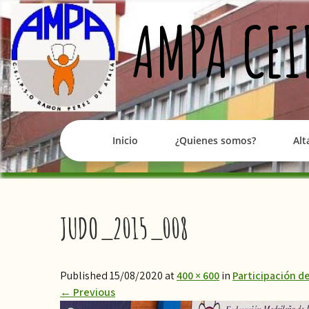
Skip
AMPA CEI
to
content
Inicio
¿Quienes somos?
Alt
JUDO_2015_008
Published 15/08/2020 at
400 × 600
in
Participación d
←
Previous