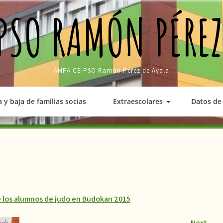
PSO RAMÓN PÉREZ
AMPA CEIPSO Ramón Pérez de Ayala
a y baja de familias socias
Extraescolares
Datos de 
e los alumnos de judo en Budokan 2015
Next
→