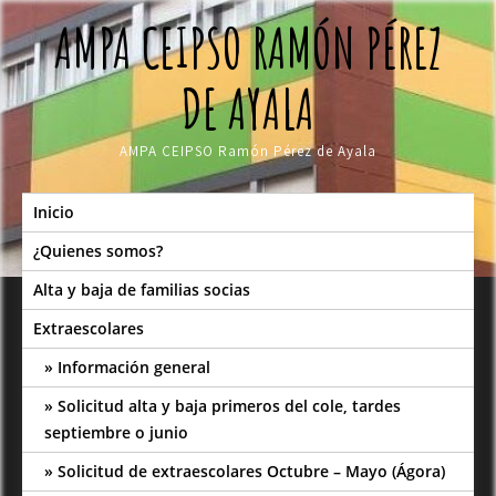
Skip
AMPA CEIPSO RAMÓN PÉREZ
to
content
DE AYALA
AMPA CEIPSO Ramón Pérez de Ayala
Inicio
¿Quienes somos?
Alta y baja de familias socias
Extraescolares
Información general
Solicitud alta y baja primeros del cole, tardes
septiembre o junio
Solicitud de extraescolares Octubre – Mayo (Ágora)