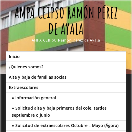
Skip
AMPA CEIPSO RAMÓN PÉREZ
to
content
DE AYALA
AMPA CEIPSO Ramón Pérez de Ayala
Inicio
¿Quienes somos?
Alta y baja de familias socias
Extraescolares
Información general
Solicitud alta y baja primeros del cole, tardes
septiembre o junio
Solicitud de extraescolares Octubre – Mayo (Ágora)