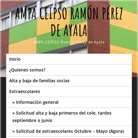
Skip
AMPA CEIPSO RAMÓN PÉREZ
to
content
DE AYALA
AMPA CEIPSO Ramón Pérez de Ayala
Inicio
¿Quienes somos?
Alta y baja de familias socias
Extraescolares
Información general
Solicitud alta y baja primeros del cole, tardes
septiembre o junio
Solicitud de extraescolares Octubre – Mayo (Ágora)