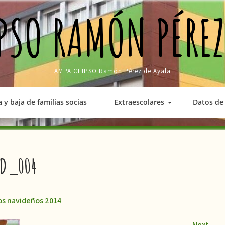
PSO RAMÓN PÉREZ
AMPA CEIPSO Ramón Pérez de Ayala
a y baja de familias socias
Extraescolares
Datos de 
AD_004
os navideños 2014
Next
→