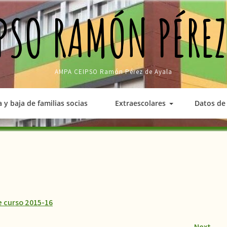
PSO RAMÓN PÉREZ
AMPA CEIPSO Ramón Pérez de Ayala
a y baja de familias socias
Extraescolares
Datos de 
de curso 2015-16
Next
→