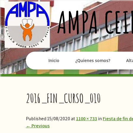
Skip
AMPA CEI
to
content
Inicio
¿Quienes somos?
Alt
2016_FIN_CURSO_010
Published 15/08/2020 at
1100 × 733
in
​Fiesta de fin 
←
Previous