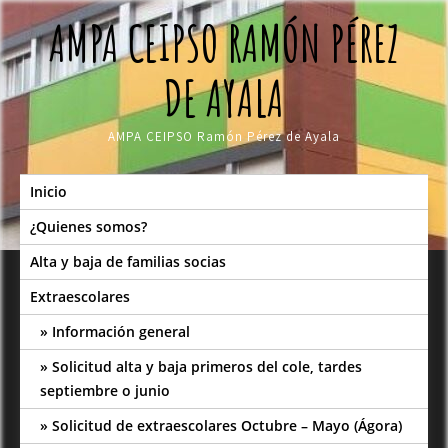
Skip
AMPA CEIPSO RAMÓN PÉREZ
to
content
DE AYALA
AMPA CEIPSO Ramón Pérez de Ayala
Inicio
¿Quienes somos?
Alta y baja de familias socias
Extraescolares
Información general
Solicitud alta y baja primeros del cole, tardes
septiembre o junio
Solicitud de extraescolares Octubre – Mayo (Ágora)