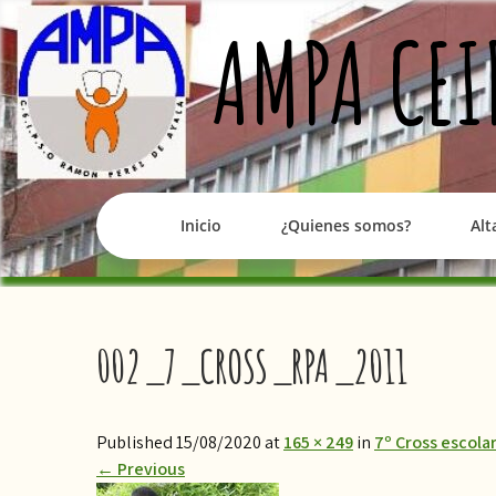
Skip
AMPA CEI
to
content
Inicio
¿Quienes somos?
Alt
002_7_CROSS_RPA_2011
Published 15/08/2020 at
165 × 249
in
7º Cross escola
←
Previous