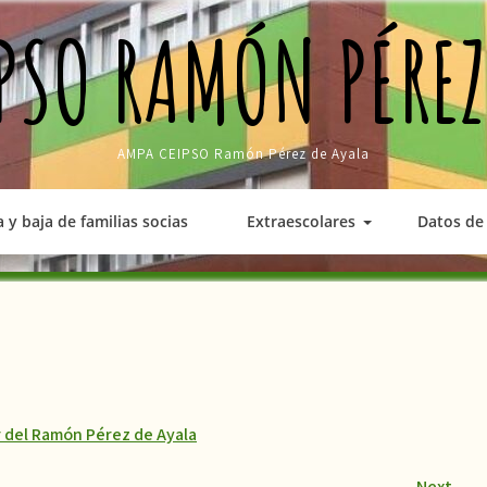
PSO RAMÓN PÉREZ
AMPA CEIPSO Ramón Pérez de Ayala
a y baja de familias socias
Extraescolares
Datos de 
r del Ramón Pérez de Ayala
Next
→