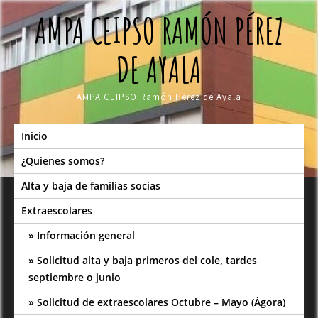
Skip
AMPA CEIPSO RAMÓN PÉREZ
to
content
DE AYALA
AMPA CEIPSO Ramón Pérez de Ayala
Inicio
¿Quienes somos?
Alta y baja de familias socias
Extraescolares
Información general
Solicitud alta y baja primeros del cole, tardes
septiembre o junio
Solicitud de extraescolares Octubre – Mayo (Ágora)