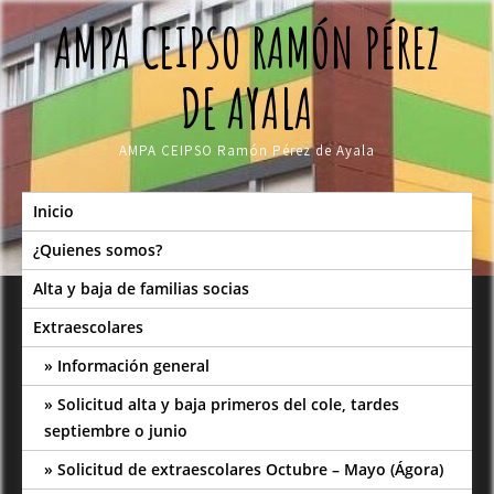
Skip
AMPA CEIPSO RAMÓN PÉREZ
to
content
DE AYALA
AMPA CEIPSO Ramón Pérez de Ayala
Inicio
¿Quienes somos?
Alta y baja de familias socias
Extraescolares
Información general
Solicitud alta y baja primeros del cole, tardes
septiembre o junio
Solicitud de extraescolares Octubre – Mayo (Ágora)