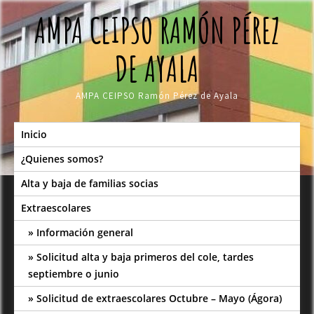
Skip
AMPA CEIPSO RAMÓN PÉREZ
to
content
DE AYALA
AMPA CEIPSO Ramón Pérez de Ayala
Inicio
¿Quienes somos?
Alta y baja de familias socias
Extraescolares
Información general
Solicitud alta y baja primeros del cole, tardes
septiembre o junio
Solicitud de extraescolares Octubre – Mayo (Ágora)