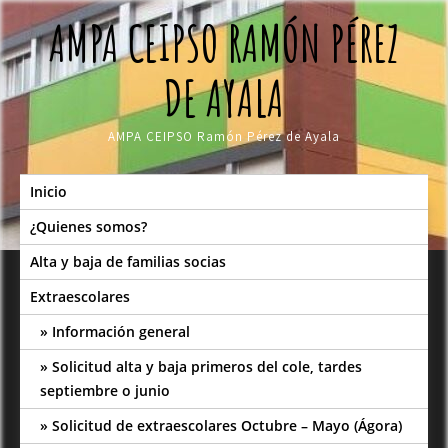
Skip
AMPA CEIPSO RAMÓN PÉREZ
to
content
DE AYALA
AMPA CEIPSO Ramón Pérez de Ayala
Inicio
¿Quienes somos?
Alta y baja de familias socias
Extraescolares
Información general
Solicitud alta y baja primeros del cole, tardes
septiembre o junio
Solicitud de extraescolares Octubre – Mayo (Ágora)