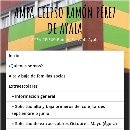
Skip
AMPA CEIPSO RAMÓN PÉREZ
to
content
DE AYALA
AMPA CEIPSO Ramón Pérez de Ayala
Inicio
¿Quienes somos?
Alta y baja de familias socias
Extraescolares
Información general
Solicitud alta y baja primeros del cole, tardes
septiembre o junio
Solicitud de extraescolares Octubre – Mayo (Ágora)