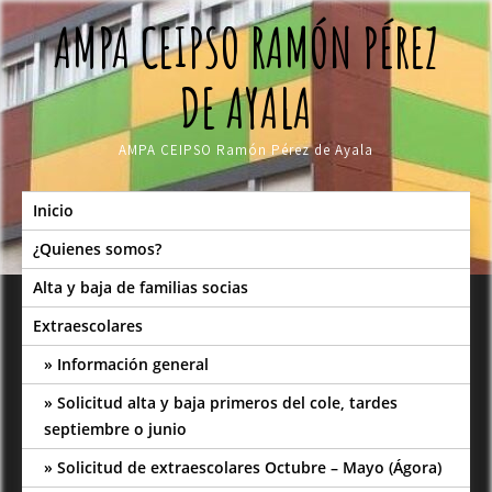
Skip
AMPA CEIPSO RAMÓN PÉREZ
to
content
DE AYALA
AMPA CEIPSO Ramón Pérez de Ayala
Inicio
¿Quienes somos?
Alta y baja de familias socias
Extraescolares
Información general
Solicitud alta y baja primeros del cole, tardes
septiembre o junio
Solicitud de extraescolares Octubre – Mayo (Ágora)