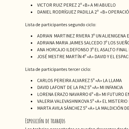
VICTOR RUIZ PEREZ 2º «B» A MI ABUELO
DANIEL RODRÍGUEZ PADILLA 2º «B» OPERACI
Lista de participantes segundo ciclo:
ADRIAN MARTINEZ RIVERA 3º UN ALIENIGENA E
ADRIANA MARIA JAIMES SALCEDO 3º LOS SUEÑ
ANA HORCAJO ILDEFONSO 3º EL ASALTO FINAL 
JOSÉ MESTRE MARTÍN 4º «A» DAVID Y EL ESPAC
Lista de participantes tercer ciclo:
CARLOS PEREIRA ALVAREZ 5º «A» LA LLAMA
DAVID LAFONT DE LA PAZ 5º «A» MI INFANCIA
LORENA ERAZO NAVARRO 6º «B» MI FUTURO E
VALERIA VALEVASHNIKOVA 5º «A» EL MISTERI
MARTA AVILA SÁNCHEZ 5º «A» LA MALDICIÓN 
Exposición de trabajos