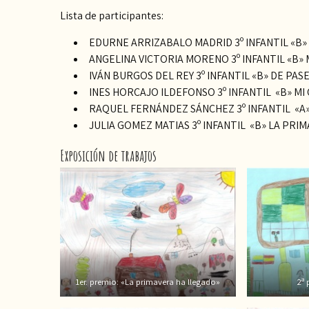
Lista de participantes:
EDURNE ARRIZABALO MADRID 3º INFANTIL «B»
ANGELINA VICTORIA MORENO 3º INFANTIL «B» 
IVÁN BURGOS DEL REY 3º INFANTIL «B» DE PA
INES HORCAJO ILDEFONSO 3º INFANTIL «B» MI
RAQUEL FERNÁNDEZ SÁNCHEZ 3º INFANTIL «A»
JULIA GOMEZ MATIAS 3º INFANTIL «B» LA PRI
Exposición de trabajos
1er. premio: «La primavera ha llegado»
2ª 