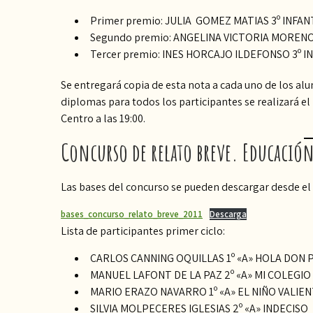
Primer premio: JULIA GOMEZ MATIAS 3º INFA
Segundo premio: ANGELINA VICTORIA MORENO 
Tercer premio: INES HORCAJO ILDEFONSO 3º I
Se entregará copia de esta nota a cada uno de los a
diplomas para todos los participantes se realizará el
Centro a las 19:00.
Concurso de relato breve. Educación
Las bases del concurso se pueden descargar desde el 
bases_concurso_relato_breve_2011
Descarga
Lista de participantes primer ciclo:
CARLOS CANNING OQUILLAS 1º «A» HOLA DON 
MANUEL LAFONT DE LA PAZ 2º «A» MI COLEGIO
MARIO ERAZO NAVARRO 1º «A» EL NIÑO VALIE
SILVIA MOLPECERES IGLESIAS 2º «A» INDECISO