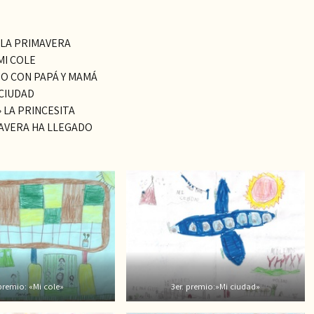
 LA PRIMAVERA
MI COLE
SEO CON PAPÁ Y MAMÁ
 CIUDAD
 LA PRINCESITA
MAVERA HA LLEGADO
premio: «Mi cole»
3er. premio:»Mi ciudad»