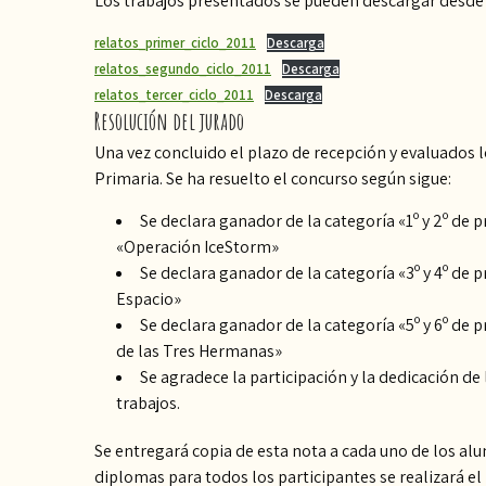
Los trabajos presentados se pueden descargar desde 
relatos_primer_ciclo_2011
Descarga
relatos_segundo_ciclo_2011
Descarga
relatos_tercer_ciclo_2011
Descarga
Resolución del jurado
Una vez concluido el plazo de recepción y evaluados
Primaria. Se ha resuelto el concurso según sigue:
Se declara ganador de la categoría «1º y 2º de p
«Operación IceStorm»
Se declara ganador de la categoría «3º y 4º de p
Espacio»
Se declara ganador de la categoría «5º y 6º de 
de las Tres Hermanas»
Se agradece la participación y la dedicación d
trabajos.
Se entregará copia de esta nota a cada uno de los a
diplomas para todos los participantes se realizará el