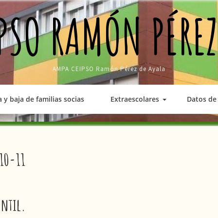
PSO RAMÓN PÉREZ
AMPA CEIPSO Ramón Pérez de Ayala
a y baja de familias socias
Extraescolares
Datos de 
010-11
ntil.