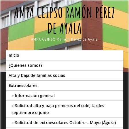
Skip
AMPA CEIPSO RAMÓN PÉREZ
to
content
DE AYALA
AMPA CEIPSO Ramón Pérez de Ayala
Inicio
¿Quienes somos?
Alta y baja de familias socias
Extraescolares
Información general
Solicitud alta y baja primeros del cole, tardes
septiembre o junio
Solicitud de extraescolares Octubre – Mayo (Ágora)