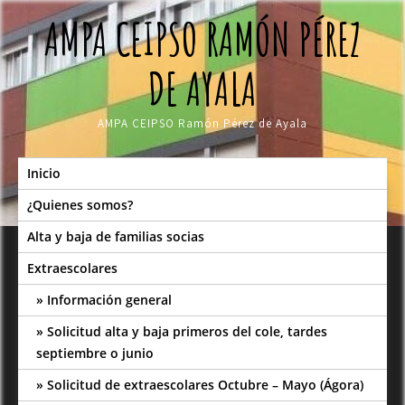
Skip
AMPA CEIPSO RAMÓN PÉREZ
to
content
DE AYALA
AMPA CEIPSO Ramón Pérez de Ayala
Inicio
¿Quienes somos?
Alta y baja de familias socias
Extraescolares
Información general
Solicitud alta y baja primeros del cole, tardes
septiembre o junio
Solicitud de extraescolares Octubre – Mayo (Ágora)