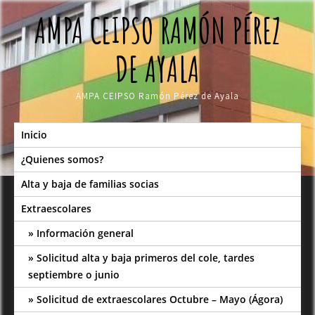
Skip
AMPA CEIPSO RAMÓN PÉREZ
to
content
DE AYALA
AMPA CEIPSO Ramón Pérez de Ayala
Inicio
¿Quienes somos?
Alta y baja de familias socias
Extraescolares
Información general
Solicitud alta y baja primeros del cole, tardes
septiembre o junio
Solicitud de extraescolares Octubre – Mayo (Ágora)