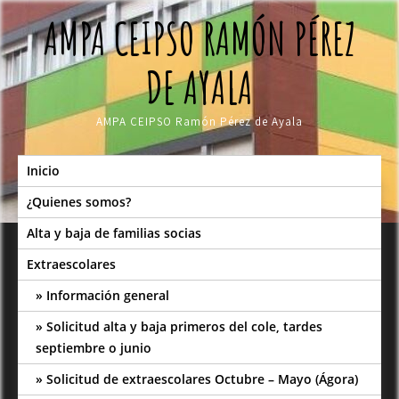
Skip
AMPA CEIPSO RAMÓN PÉREZ
to
content
DE AYALA
AMPA CEIPSO Ramón Pérez de Ayala
Inicio
¿Quienes somos?
Alta y baja de familias socias
Extraescolares
Información general
Solicitud alta y baja primeros del cole, tardes
septiembre o junio
Solicitud de extraescolares Octubre – Mayo (Ágora)