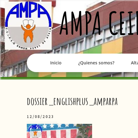
Skip
AMPA CEI
to
content
Inicio
¿Quienes somos?
Alt
Navegación
dossier_englishplus_amparpa
de
12/08/2023
entradas