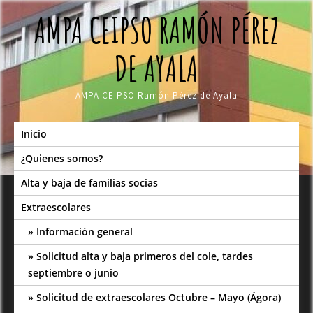
Skip
AMPA CEIPSO RAMÓN PÉREZ
to
content
DE AYALA
AMPA CEIPSO Ramón Pérez de Ayala
Inicio
¿Quienes somos?
Alta y baja de familias socias
Extraescolares
Información general
Solicitud alta y baja primeros del cole, tardes
septiembre o junio
Solicitud de extraescolares Octubre – Mayo (Ágora)