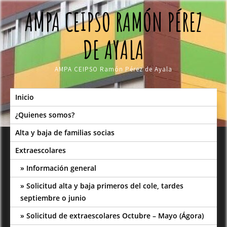
Skip
AMPA CEIPSO RAMÓN PÉREZ
to
content
DE AYALA
AMPA CEIPSO Ramón Pérez de Ayala
Inicio
¿Quienes somos?
Alta y baja de familias socias
Extraescolares
Información general
Solicitud alta y baja primeros del cole, tardes
septiembre o junio
Solicitud de extraescolares Octubre – Mayo (Ágora)