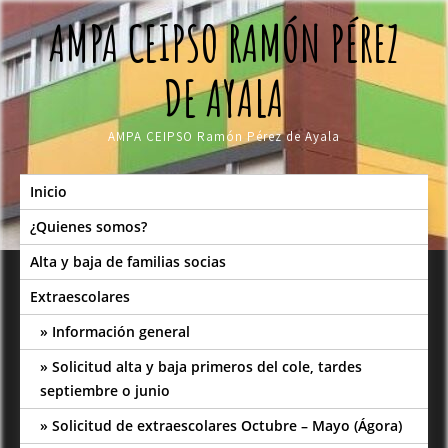
Skip
AMPA CEIPSO RAMÓN PÉREZ
to
content
DE AYALA
AMPA CEIPSO Ramón Pérez de Ayala
Inicio
¿Quienes somos?
Alta y baja de familias socias
Extraescolares
Información general
Solicitud alta y baja primeros del cole, tardes
septiembre o junio
Solicitud de extraescolares Octubre – Mayo (Ágora)