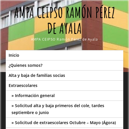
Skip
AMPA CEIPSO RAMÓN PÉREZ
to
content
DE AYALA
AMPA CEIPSO Ramón Pérez de Ayala
Inicio
¿Quienes somos?
Alta y baja de familias socias
Extraescolares
Información general
Solicitud alta y baja primeros del cole, tardes
septiembre o junio
Solicitud de extraescolares Octubre – Mayo (Ágora)