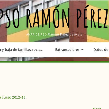
PSO RAMÓN PÉREZ
AMPA CEIPSO Ramón Pérez de Ayala
a y baja de familias socias
Extraescolares
Datos de 
de curso 2012-13
Next
→