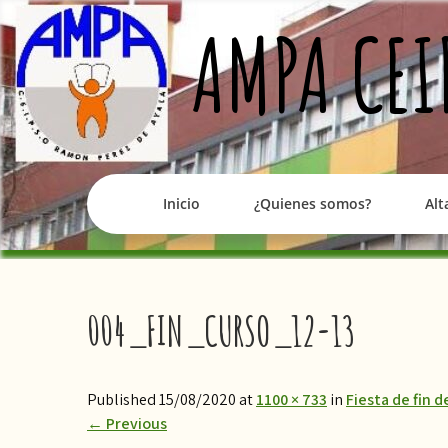
Skip
AMPA CEI
to
content
Inicio
¿Quienes somos?
Alt
004_FIN_CURSO_12-13
Published 15/08/2020 at
1100 × 733
in
Fiesta de fin 
←
Previous