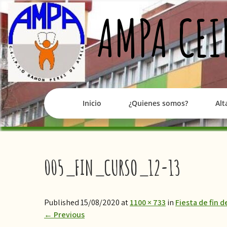
Skip
AMPA CEI
to
content
Inicio
¿Quienes somos?
Alt
005_FIN_CURSO_12-13
Published 15/08/2020 at
1100 × 733
in
Fiesta de fin 
←
Previous