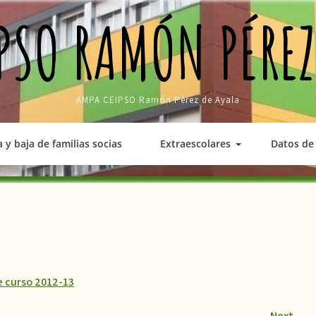
PSO RAMÓN PÉREZ
AMPA CEIPSO Ramón Pérez de Ayala
a y baja de familias socias
Extraescolares
Datos de 
de curso 2012-13
Next
→