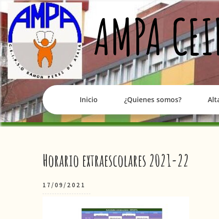
Skip
AMPA CEI
to
content
Inicio
¿Quienes somos?
Alt
Navegación
Horario extraescolares 2021-22
de
17/09/2021
entradas