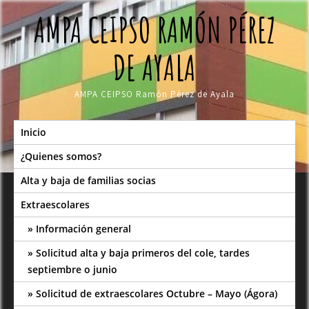
Skip
AMPA CEIPSO RAMÓN PÉREZ
to
content
DE AYALA
AMPA CEIPSO Ramón Pérez de Ayala
Inicio
¿Quienes somos?
Alta y baja de familias socias
Extraescolares
Información general
Solicitud alta y baja primeros del cole, tardes
septiembre o junio
Solicitud de extraescolares Octubre – Mayo (Ágora)