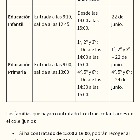
Desde las
Educación
Entrada a las 9:10,
22 de
14:00 a las
Infantil
salida a las 12:45.
junio.
15:00.
1º, 2º y 3º :
– Desde las
1º, 2º y 3º :
14:00 a las
– 22 de
Educación
Entrada a las 9:00,
15:00.
junio.
Primaria
salida a las 13:00
4º, 5º y 6º :
4º, 5º y 6º :
– Desde las
– 24 de
14:30 a las
junio.
15:00.
Las familias que hayan contratado la extraescolar Tardes en
el cole (junio):
Si ha
contratado de 15:00 a 16:00
, podrán recoger al