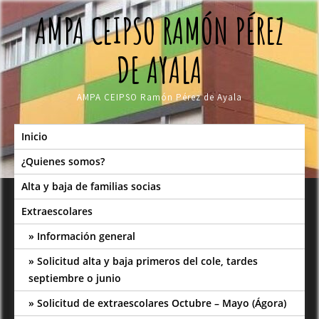
Skip
AMPA CEIPSO RAMÓN PÉREZ
to
content
DE AYALA
AMPA CEIPSO Ramón Pérez de Ayala
Inicio
¿Quienes somos?
Alta y baja de familias socias
Extraescolares
Información general
Solicitud alta y baja primeros del cole, tardes
septiembre o junio
Solicitud de extraescolares Octubre – Mayo (Ágora)